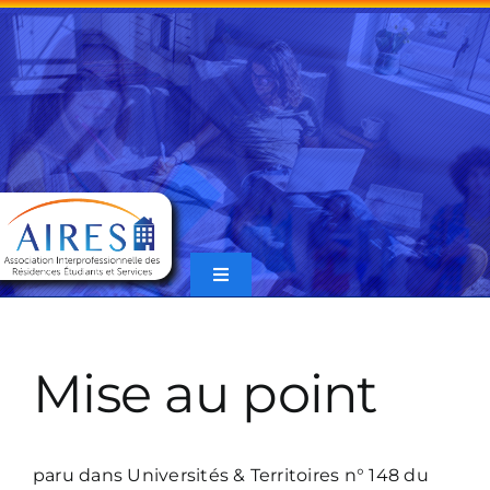
Passer
au
contenu
Toggle
Navigation
Accueil
FAQ
Mise au point
Articles parus dans U&T
paru dans Universités & Territoires n° 148 du